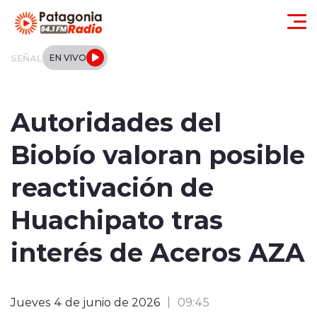
Click acá para ir directamente al contenido
SEÑAL
EN VIVO
Actualidad
Autoridades del
Regionales
Biobío valoran posible
Local
reactivación de
Tendencias
Huachipato tras
Internacional
interés de Aceros AZA
Deportes
Jueves 4 de junio de 2026
09:45
Entrevistas