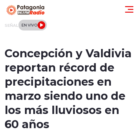
Click acá para ir directamente al contenido
SEÑAL
EN VIVO
Actualidad
Concepción y Valdivia
Regionales
reportan récord de
Local
precipitaciones en
Tendencias
marzo siendo uno de
Internacional
los más lluviosos en
Deportes
60 años
Entrevistas