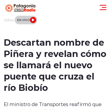
Click acá para ir directamente al contenido
SEÑAL
EN VIVO
Actualidad
Descartan nombre de
Regionales
Piñera y revelan cómo
Local
se llamará el nuevo
Tendencias
puente que cruza el
Internacional
río Biobío
Deportes
El ministro de Transportes reafirmó que
Entrevistas