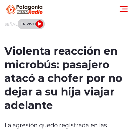
Click acá para ir directamente al contenido
SEÑAL
EN VIVO
Actualidad
Violenta reacción en
Regionales
microbús: pasajero
Local
atacó a chofer por no
Tendencias
dejar a su hija viajar
Internacional
adelante
Deportes
La agresión quedó registrada en las
Entrevistas