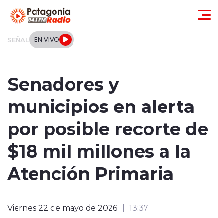
Click acá para ir directamente al contenido
SEÑAL
EN VIVO
Actualidad
Senadores y
Regionales
municipios en alerta
Local
por posible recorte de
Tendencias
$18 mil millones a la
Internacional
Atención Primaria
Deportes
Viernes 22 de mayo de 2026
13:37
Entrevistas