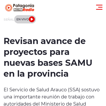
Click acá para ir directamente al contenido
SEÑAL
EN VIVO
Actualidad
Revisan avance de
Regionales
proyectos para
Local
nuevas bases SAMU
Tendencias
en la provincia
Internacional
El Servicio de Salud Arauco (SSA) sostuvo
Deportes
una importante reunión de trabajo con
Entrevistas
autoridades del Ministerio de Salud