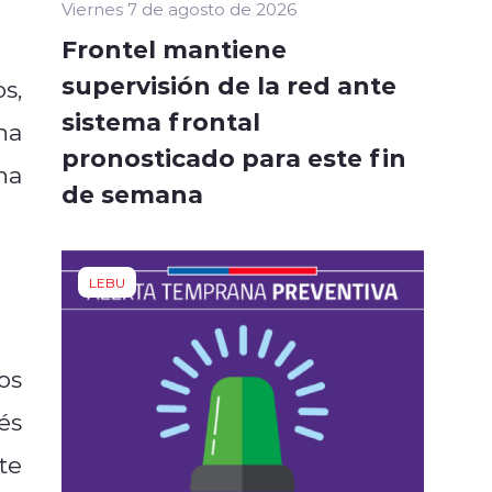
Viernes 7 de agosto de 2026
Frontel mantiene
supervisión de la red ante
s,
sistema frontal
na
pronosticado para este fin
na
de semana
LEBU
os
és
te