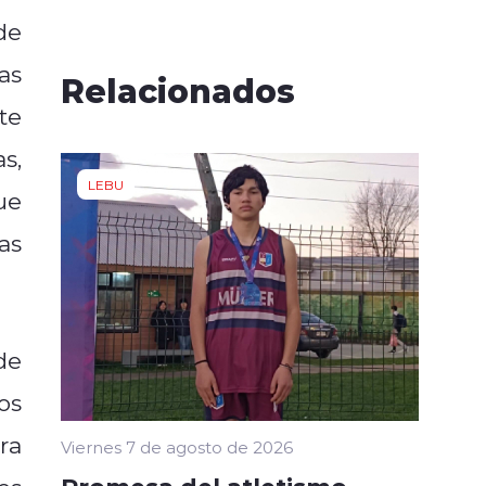
de
as
Relacionados
te
s,
LEBU
ue
as
de
os
ra
Viernes 7 de agosto de 2026