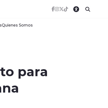
s
Quienes Somos
to para
ana