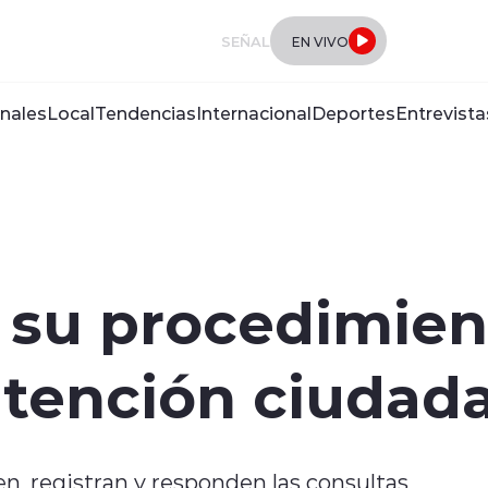
SEÑAL
EN VIVO
nales
Local
Tendencias
Internacional
Deportes
Entrevista
 su procedimien
 atención ciudad
, registran y responden las consultas,