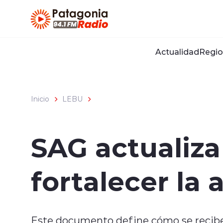
Click acá para ir directamente al contenido
Actualidad
Regio
Inicio
LEBU
SAG actualiza
fortalecer la
Este documento define cómo se reciben