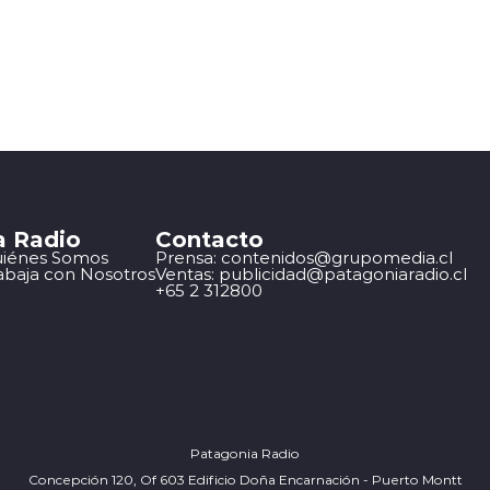
a Radio
Contacto
iénes Somos
Prensa: contenidos@grupomedia.cl
abaja con Nosotros
Ventas: publicidad@patagoniaradio.cl
+65 2 312800
Patagonia Radio
Concepción 120, Of 603 Edificio Doña Encarnación - Puerto Montt