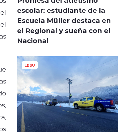
Promesa del atletismo
os
escolar: estudiante de la
el
Escuela Müller destaca en
el
el Regional y sueña con el
as
Nacional
LEBU
ue
as
do
s,
a,
os