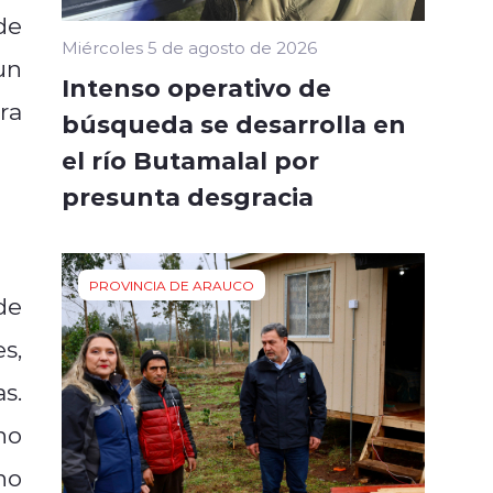
de
Miércoles 5 de agosto de 2026
un
Intenso operativo de
ra
búsqueda se desarrolla en
el río Butamalal por
presunta desgracia
PROVINCIA DE ARAUCO
de
s,
s.
no
no