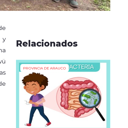
de
 y
Relacionados
na
wü
PROVINCIA DE ARAUCO
as
de