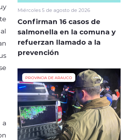
uy
Miércoles 5 de agosto de 2026
te
Confirman 16 casos de
al
salmonella en la comuna y
refuerzan llamado a la
an
prevención
us
se
PROVINCIA DE ARAUCO
 a
on