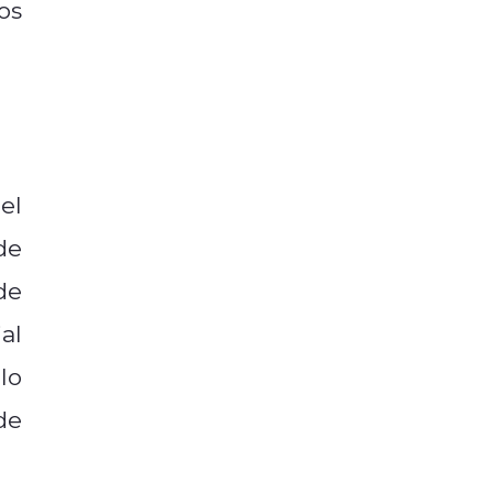
os
el
de
de
al
lo
de