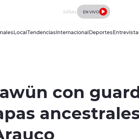
SEÑAL
EN VIVO
nales
Local
Tendencias
Internacional
Deportes
Entrevista
Trawün con guar
apas ancestrales
Arauco