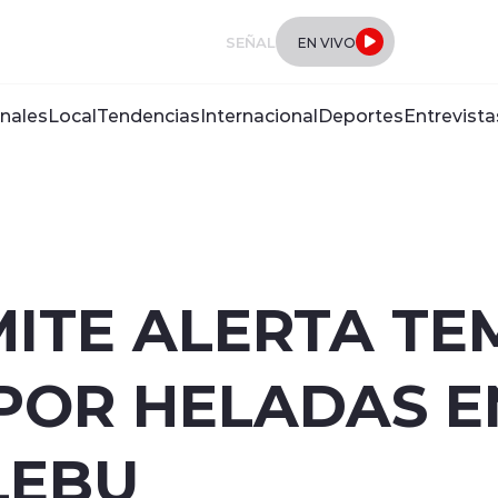
SEÑAL
EN VIVO
nales
Local
Tendencias
Internacional
Deportes
Entrevista
MITE ALERTA T
POR HELADAS E
LEBU