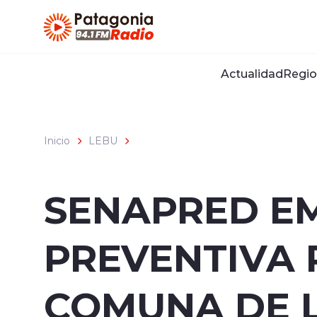
Click acá para ir directamente al contenido
Actualidad
Regio
Inicio
LEBU
SENAPRED E
PREVENTIVA 
COMUNA DE 