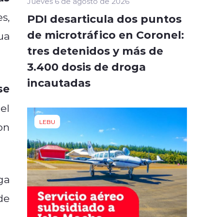
Jueves 6 de agosto de 2026
s,
PDI desarticula dos puntos
de microtráfico en Coronel:
ua
tres detenidos y más de
3.400 dosis de droga
incautadas
se
el
LEBU
on
ga
de