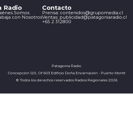
a Radio
Contacto
iénes Somos
Prensa: contenidos@grupomedia.cl
abaja con Nosotros
Ventas: publicidad@patagoniaradio.cl
+65 2 312800
Patagonia Radio
Concepción 120, Of 603 Edificio Doña Encarnación - Puerto Montt
© Todos los derechos reservados Radios Regionales 2026