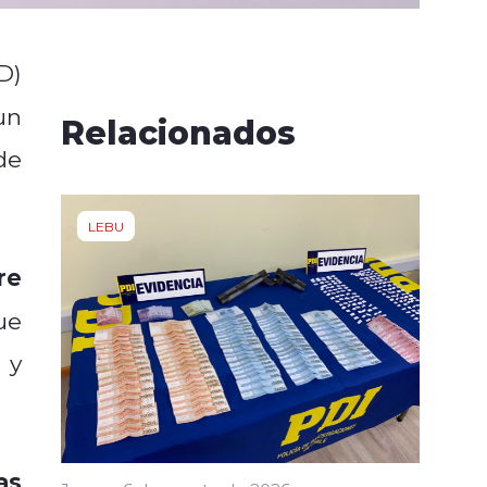
D)
un
Relacionados
de
LEBU
re
ue
 y
as