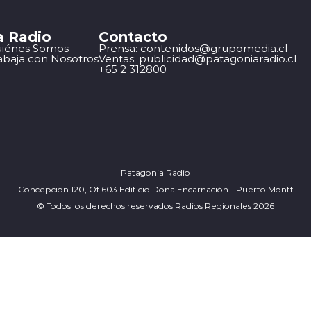
a Radio
Contacto
iénes Somos
Prensa: contenidos@grupomedia.cl
abaja con Nosotros
Ventas: publicidad@patagoniaradio.cl
+65 2 312800
Patagonia Radio
Concepción 120, Of 603 Edificio Doña Encarnación - Puerto Montt
© Todos los derechos reservados Radios Regionales 2026