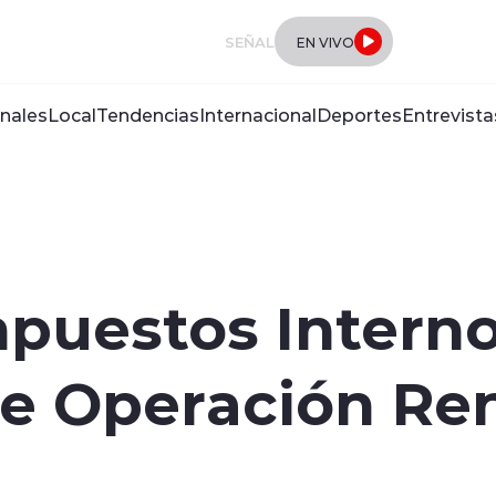
SEÑAL
EN VIVO
nales
Local
Tendencias
Internacional
Deportes
Entrevista
mpuestos Intern
 Operación Ren