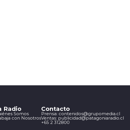
a Radio
Contacto
iénes Somos
Prensa: contenidos@grupomedia.cl
abaja con Nosotros
Ventas: publicidad@patagoniaradio.cl
+65 2 312800