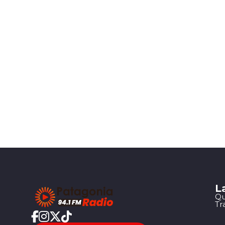
L
Qu
Tr