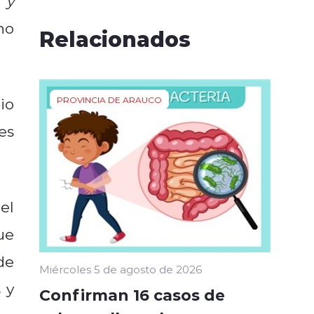
 y
no
Relacionados
io
PROVINCIA DE ARAUCO
es
el
ue
de
Miércoles 5 de agosto de 2026
 y
Confirman 16 casos de