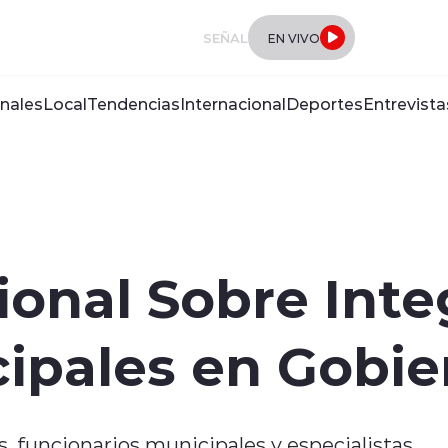
SEÑAL
EN VIVO
nales
Local
Tendencias
Internacional
Deportes
Entrevista
onal Sobre Inte
ipales en Gobie
, funcionarios municipales y especialistas