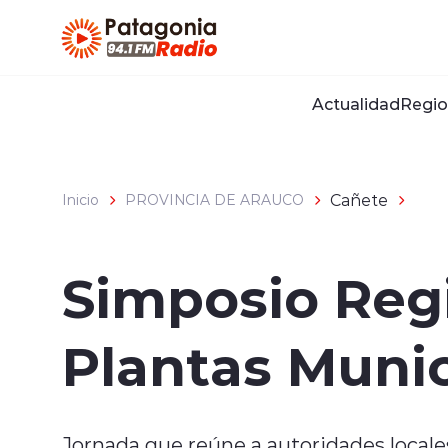
Click acá para ir directamente al contenido
Actualidad
Regio
Cañete
Inicio
PROVINCIA DE ARAUCO
Simposio Regi
Plantas Munic
Jornada que reúne a autoridades locales