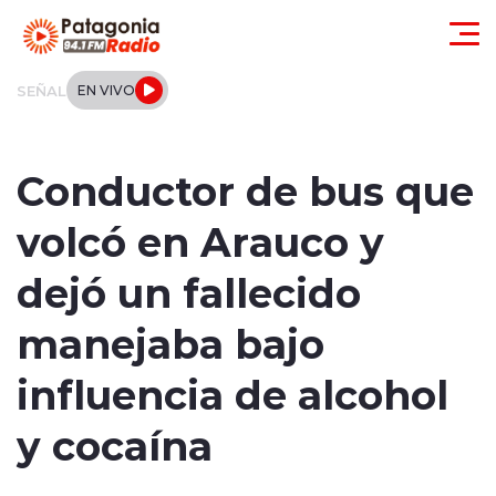
Click acá para ir directamente al contenido
SEÑAL
EN VIVO
Actualidad
Conductor de bus que
Regionales
volcó en Arauco y
Local
dejó un fallecido
Tendencias
manejaba bajo
Internacional
influencia de alcohol
Deportes
y cocaína
Entrevistas