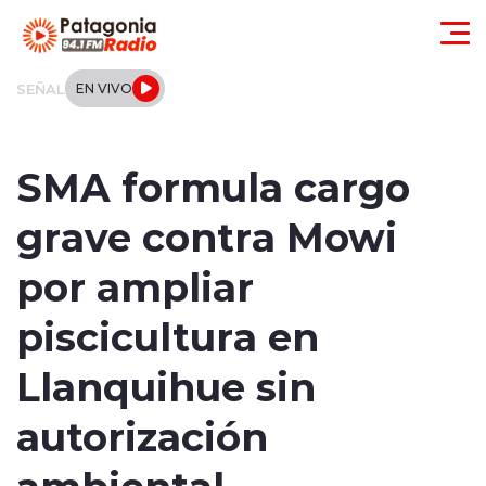
Click acá para ir directamente al contenido
SEÑAL
EN VIVO
Actualidad
SMA formula cargo
Regionales
grave contra Mowi
Local
por ampliar
Tendencias
piscicultura en
Internacional
Llanquihue sin
Deportes
autorización
ambiental
Entrevistas