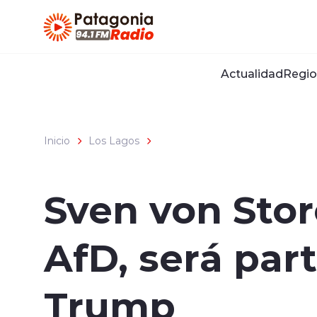
Click acá para ir directamente al contenido
Actualidad
Regio
Inicio
Los Lagos
Sven von Stor
AfD, será par
Trump