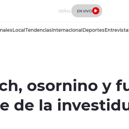
SEÑAL
EN VIVO
nales
Local
Tendencias
Internacional
Deportes
Entrevista
ch, osornino y 
te de la investi