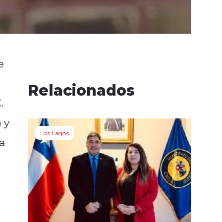
e
Relacionados
.
a
y
Los Lagos
ha
.