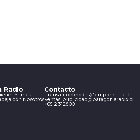
a Radio
Contacto
iénes Somos
Prensa: contenidos@grupomedia.cl
abaja con Nosotros
Ventas: publicidad@patagoniaradio.cl
+65 2 312800