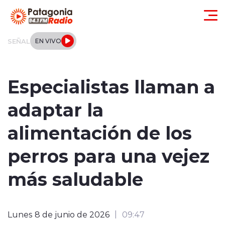
Click acá para ir directamente al contenido
SEÑAL
EN VIVO
Actualidad
Especialistas llaman a
Regionales
adaptar la
Local
alimentación de los
Tendencias
perros para una vejez
Internacional
más saludable
Deportes
Lunes 8 de junio de 2026
09:47
Entrevistas