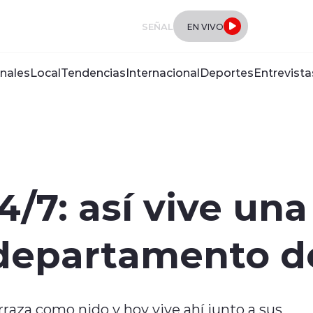
SEÑAL
EN VIVO
nales
Local
Tendencias
Internacional
Deportes
Entrevista
/7: así vive una
departamento de
erraza como nido y hoy vive ahí junto a sus