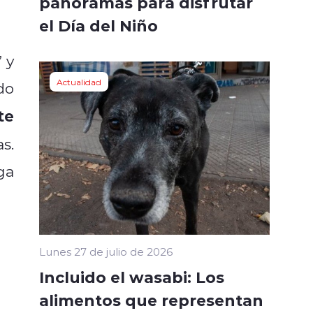
panoramas para disfrutar
el Día del Niño
” y
Actualidad
do
te
s.
ga
Lunes 27 de julio de 2026
Incluido el wasabi: Los
alimentos que representan