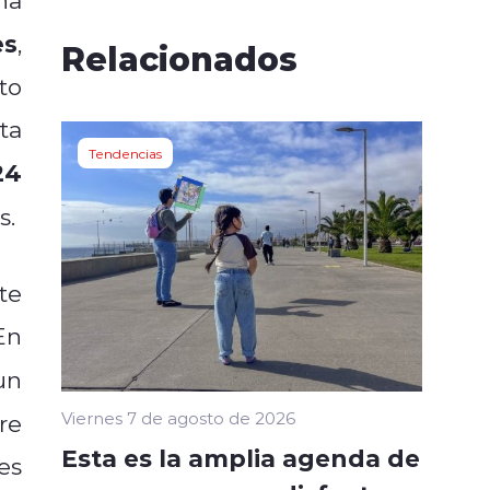
es
,
Relacionados
to
ta
Tendencias
24
s.
te
En
un
Viernes 7 de agosto de 2026
re
Esta es la amplia agenda de
es