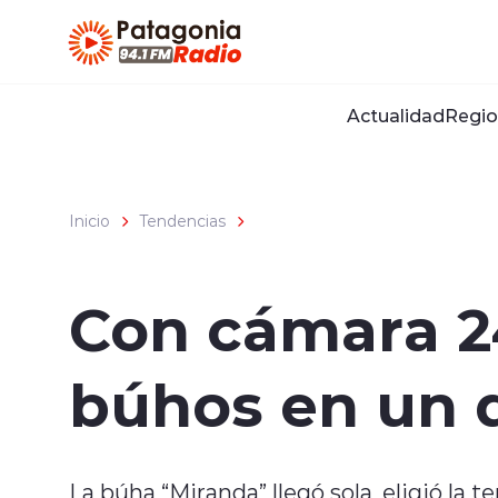
Click acá para ir directamente al contenido
Actualidad
Regio
Inicio
Tendencias
Con cámara 24
búhos en un 
La búha “Miranda” llegó sola, eligió la t