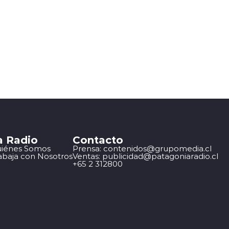
a Radio
Contacto
iénes Somos
Prensa: contenidos@grupomedia.cl
abaja con Nosotros
Ventas: publicidad@patagoniaradio.cl
+65 2 312800