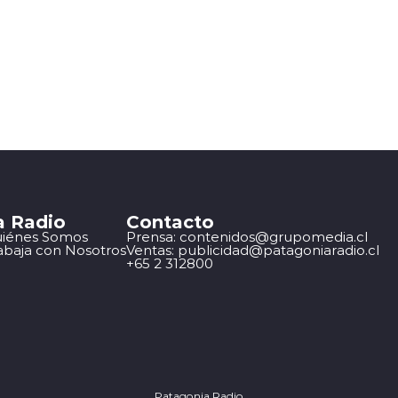
a Radio
Contacto
iénes Somos
Prensa: contenidos@grupomedia.cl
abaja con Nosotros
Ventas: publicidad@patagoniaradio.cl
+65 2 312800
Patagonia Radio