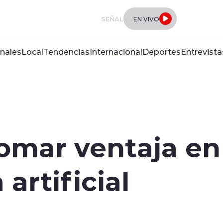
SEÑAL
EN VIVO
nales
Local
Tendencias
Internacional
Deportes
Entrevista
mar ventaja en 
 artificial