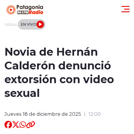
Click acá para ir directamente al contenido
SEÑAL
EN VIVO
Actualidad
Novia de Hernán
Regionales
Calderón denunció
Local
extorsión con video
Tendencias
sexual
Internacional
Jueves 18 de diciembre de 2025
12:00
Deportes
Entrevistas