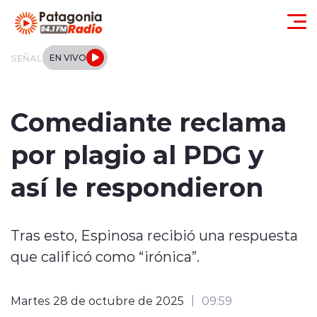
Click acá para ir directamente al contenido
SEÑAL
EN VIVO
Actualidad
Comediante reclama
Regionales
por plagio al PDG y
Local
así le respondieron
Tendencias
Tras esto, Espinosa recibió una respuesta
Internacional
que calificó como “irónica”.
Deportes
Martes 28 de octubre de 2025
09:59
Entrevistas