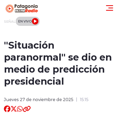
Click acá para ir directamente al contenido
SEÑAL
EN VIVO
Actualidad
"Situación
Regionales
paranormal" se dio en
Local
medio de predicción
Tendencias
presidencial
Internacional
Jueves 27 de noviembre de 2025
15:15
Deportes
Entrevistas