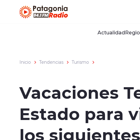
Click acá para ir directamente al contenido
Actualidad
Regio
Inicio
Tendencias
Turismo
Vacaciones Te
Estado para v
los siguientes