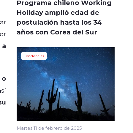
Programa chileno Working
Holiday amplió edad de
postulación hasta los 34
ar
años con Corea del Sur
or
 a
Tendencias
 o
sí
su
Martes 11 de febrero de 2025