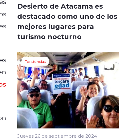
es
Desierto de Atacama es
os
destacado como uno de los
es
mejores lugares para
turismo nocturno
es
Tendencias
en
os
on
Jueves 26 de septiembre de 2024