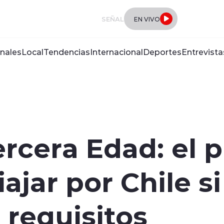
SEÑAL
EN VIVO
nales
Local
Tendencias
Internacional
Deportes
Entrevista
rcera Edad: el p
iajar por Chile 
 requisitos