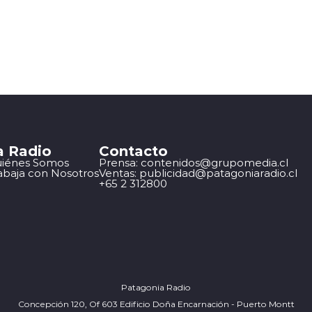
a Radio
Contacto
iénes Somos
Prensa: contenidos@grupomedia.cl
abaja con Nosotros
Ventas: publicidad@patagoniaradio.cl
+65 2 312800
Patagonia Radio
Concepción 120, Of 603 Edificio Doña Encarnación - Puerto Montt