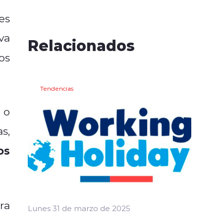
es
va
Relacionados
os
Tendencias
o
s,
os
ra
Lunes 31 de marzo de 2025