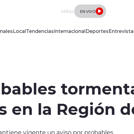
SEÑAL
EN VIVO
nales
Local
Tendencias
Internacional
Deportes
Entrevista
bables tormenta
s en la Región d
antiene vigente un aviso por probables