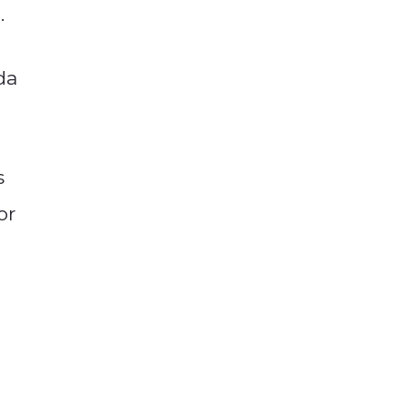
.
da
s
or