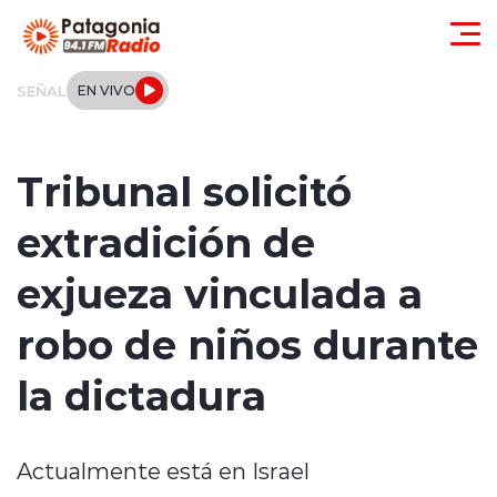
Click acá para ir directamente al contenido
SEÑAL
EN VIVO
Actualidad
Tribunal solicitó
Regionales
extradición de
Local
exjueza vinculada a
Tendencias
robo de niños durante
Internacional
la dictadura
Deportes
Actualmente está en Israel
Entrevistas