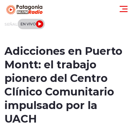
Click acá para ir directamente al contenido
SEÑAL
EN VIVO
Actualidad
Adicciones en Puerto
Regionales
Montt: el trabajo
Local
pionero del Centro
Tendencias
Clínico Comunitario
Internacional
impulsado por la
Deportes
UACH
Entrevistas