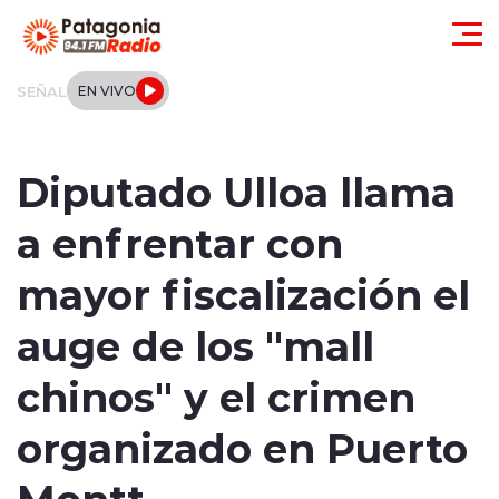
Click acá para ir directamente al contenido
SEÑAL
EN VIVO
Actualidad
Diputado Ulloa llama
Regionales
a enfrentar con
Local
mayor fiscalización el
Tendencias
auge de los "mall
Internacional
chinos" y el crimen
Deportes
organizado en Puerto
Montt
Entrevistas