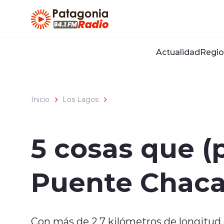
Click acá para ir directamente al contenido
Actualidad
Regio
Inicio
Los Lagos
5 cosas que (
Puente Chac
Con más de 2,7 kilómetros de longitud,