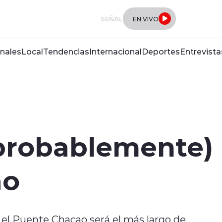
SEÑAL
EN VIVO
nales
Local
Tendencias
Internacional
Deportes
Entrevista
probablemente) 
ao
 el Puente Chacao será el más largo de