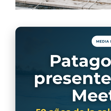
MEDIA 
Patago
present
Mee