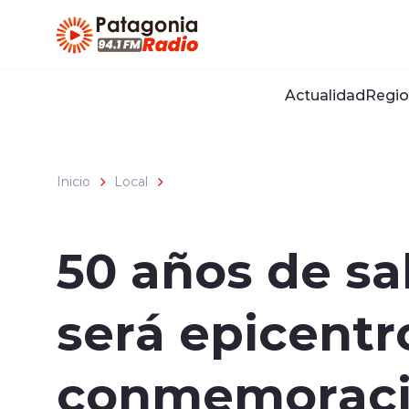
Click acá para ir directamente al contenido
Actualidad
Regio
Inicio
Local
50 años de sa
será epicentr
conmemorac