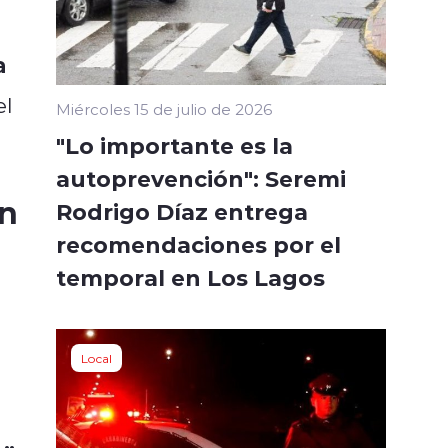
a
el
Miércoles 15 de julio de 2026
"Lo importante es la
autoprevención": Seremi
en
Rodrigo Díaz entrega
recomendaciones por el
temporal en Los Lagos
Local