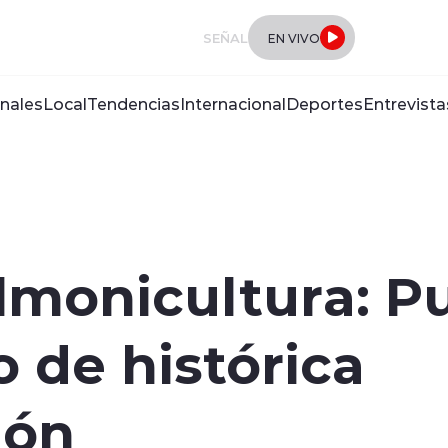
SEÑAL
EN VIVO
nales
Local
Tendencias
Internacional
Deportes
Entrevista
lmonicultura: P
o de histórica
ión