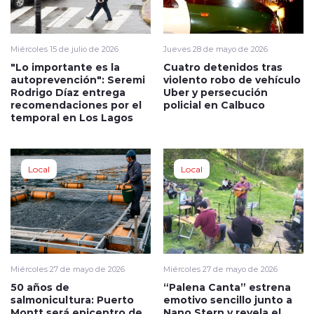
Miércoles 15 de julio de 2026
Jueves 28 de mayo de 2026
"Lo importante es la
Cuatro detenidos tras
autoprevención": Seremi
violento robo de vehículo
Rodrigo Díaz entrega
Uber y persecución
recomendaciones por el
policial en Calbuco
temporal en Los Lagos
Local
Local
Miércoles 27 de mayo de 2026
Miércoles 27 de mayo de 2026
50 años de
“Palena Canta” estrena
salmonicultura: Puerto
emotivo sencillo junto a
Montt será epicentro de
Nano Stern y revela el