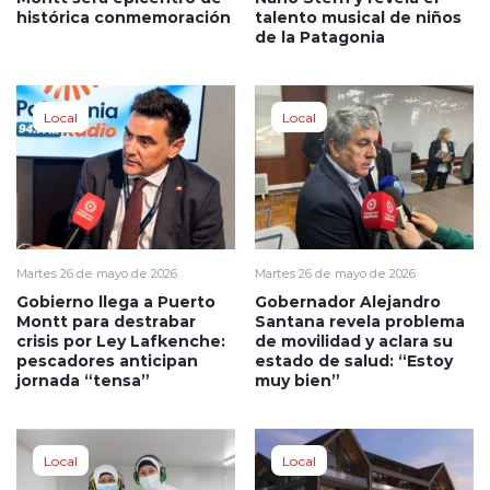
histórica conmemoración
talento musical de niños
de la Patagonia
Local
Local
Martes 26 de mayo de 2026
Martes 26 de mayo de 2026
Gobierno llega a Puerto
Gobernador Alejandro
Montt para destrabar
Santana revela problema
crisis por Ley Lafkenche:
de movilidad y aclara su
pescadores anticipan
estado de salud: “Estoy
jornada “tensa”
muy bien”
Local
Local