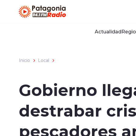
Click acá para ir directamente al contenido
Actualidad
Regio
Inicio
Local
Gobierno lleg
destrabar cri
pescadores an