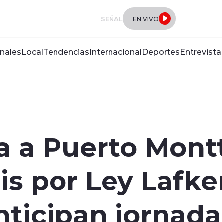
SEÑAL
EN VIVO
nales
Local
Tendencias
Internacional
Deportes
Entrevista
a a Puerto Mont
sis por Ley Lafk
ticipan jornada