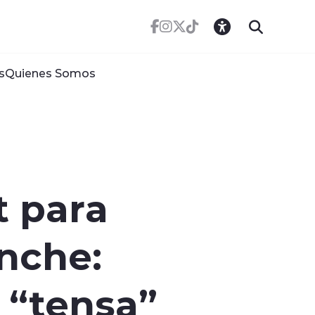
s
Quienes Somos
t para
enche:
 “tensa”