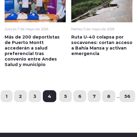
Jueves 7 de mayo de 2026
Martes 5 de mayo de 2026
Más de 200 deportistas
Ruta U-40 colapsa por
de Puerto Montt
socavones: cortan acceso
accederán a salud
a Bahía Mansa y activan
preferencial tras
emergencia
convenio entre Andes
Salud y municipio
1
2
3
4
5
6
7
8
...
56