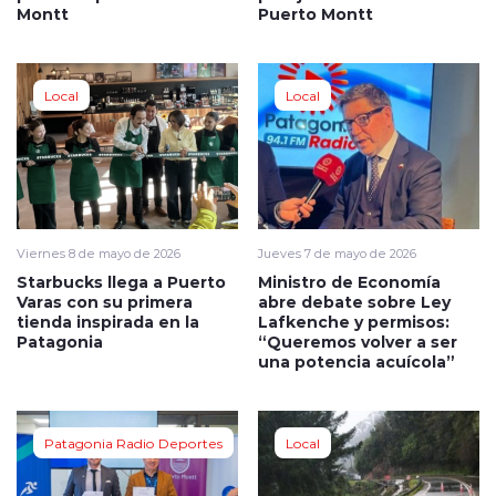
Montt
Puerto Montt
Local
Local
Viernes 8 de mayo de 2026
Jueves 7 de mayo de 2026
Starbucks llega a Puerto
Ministro de Economía
Varas con su primera
abre debate sobre Ley
tienda inspirada en la
Lafkenche y permisos:
Patagonia
“Queremos volver a ser
una potencia acuícola”
Patagonia Radio Deportes
Local