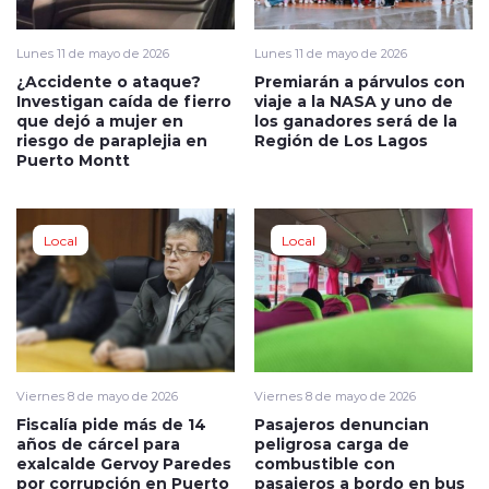
Lunes 11 de mayo de 2026
Lunes 11 de mayo de 2026
¿Accidente o ataque?
Premiarán a párvulos con
Investigan caída de fierro
viaje a la NASA y uno de
que dejó a mujer en
los ganadores será de la
riesgo de paraplejia en
Región de Los Lagos
Puerto Montt
Local
Local
Viernes 8 de mayo de 2026
Viernes 8 de mayo de 2026
Fiscalía pide más de 14
Pasajeros denuncian
años de cárcel para
peligrosa carga de
exalcalde Gervoy Paredes
combustible con
por corrupción en Puerto
pasajeros a bordo en bus