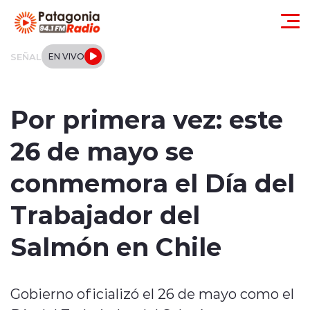
Click acá para ir directamente al contenido
SEÑAL
EN VIVO
Actualidad
Por primera vez: este
Regionales
26 de mayo se
Local
conmemora el Día del
Tendencias
Trabajador del
Internacional
Salmón en Chile
Deportes
Gobierno oficializó el 26 de mayo como el
Entrevistas