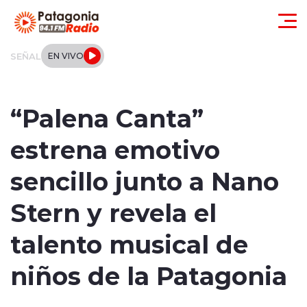
Click acá para ir directamente al contenido
SEÑAL
EN VIVO
Actualidad
“Palena Canta”
Regionales
estrena emotivo
Local
sencillo junto a Nano
Tendencias
Stern y revela el
Internacional
talento musical de
Deportes
niños de la Patagonia
Entrevistas