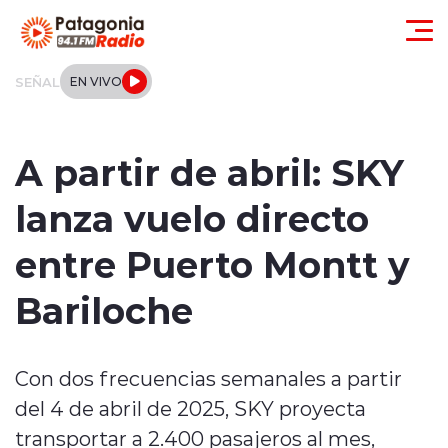
Click acá para ir directamente al contenido
SEÑAL
EN VIVO
Actualidad
A partir de abril: SKY
Regionales
lanza vuelo directo
Local
entre Puerto Montt y
Tendencias
Bariloche
Internacional
Con dos frecuencias semanales a partir
Deportes
del 4 de abril de 2025, SKY proyecta
Entrevistas
transportar a 2.400 pasajeros al mes,