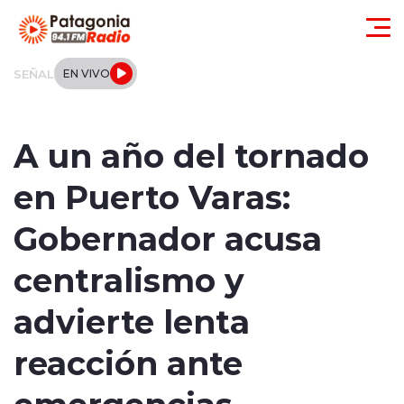
Click acá para ir directamente al contenido
SEÑAL
EN VIVO
Actualidad
A un año del tornado
Regionales
en Puerto Varas:
Local
Gobernador acusa
Tendencias
centralismo y
Internacional
advierte lenta
Deportes
reacción ante
emergencias
Entrevistas