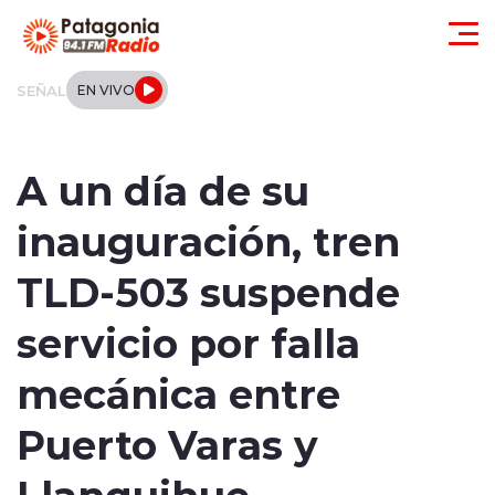
Click acá para ir directamente al contenido
SEÑAL
EN VIVO
Actualidad
A un día de su
Regionales
inauguración, tren
Local
TLD-503 suspende
Tendencias
servicio por falla
Internacional
mecánica entre
Deportes
Puerto Varas y
Llanquihue
Entrevistas