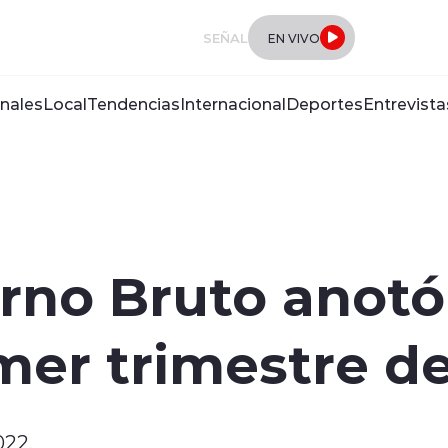
SEÑAL
EN VIVO
nales
Local
Tendencias
Internacional
Deportes
Entrevista
rno Bruto anotó 
imer trimestre d
022.