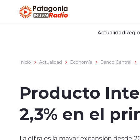
Click acá para ir directamente al contenido
Actualidad
Regio
Inicio
Actualidad
Economía
Banco Central
Producto Inte
2,3% en el pr
La cifra es la mayor expansión desde 2