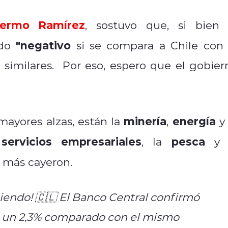
llermo Ramírez
, sostuvo que, si bien 
"negativo
ndo
si se compara a Chile con 
 similares. Por eso, espero que el gobier
minería
energía
mayores alzas, están la
,
y 
servicios empresariales
pesca
s
, la
y 
e más cayeron.
iendo! 🇨🇱 El Banco Central confirmó
ió un 2,3% comparado con el mismo