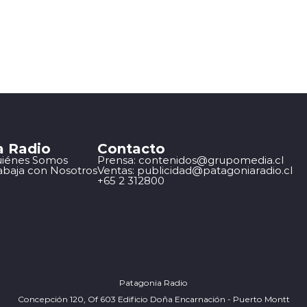
a Radio
Contacto
iénes Somos
Prensa: contenidos@grupomedia.cl
abaja con Nosotros
Ventas: publicidad@patagoniaradio.cl
+65 2 312800
Patagonia Radio
Concepción 120, Of 603 Edificio Doña Encarnación - Puerto Montt