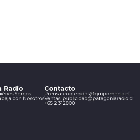
a Radio
Contacto
iénes Somos
Prensa: contenidos@grupomedia.cl
abaja con Nosotros
Ventas: publicidad@patagoniaradio.cl
+65 2 312800