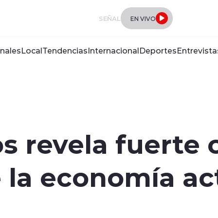
SEÑAL
EN VIVO
nales
Local
Tendencias
Internacional
Deportes
Entrevista
s revela fuerte 
 la economía ac