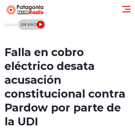
Click acá para ir directamente al contenido
SEÑAL
EN VIVO
Actualidad
Falla en cobro
Regionales
eléctrico desata
Local
acusación
Tendencias
constitucional contra
Internacional
Pardow por parte de
Deportes
la UDI
Entrevistas