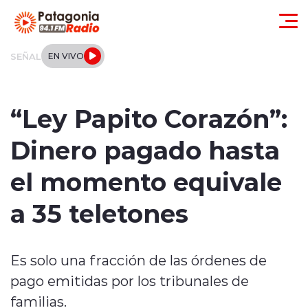
Click acá para ir directamente al contenido
SEÑAL
EN VIVO
Actualidad
“Ley Papito Corazón”:
Regionales
Dinero pagado hasta
Local
el momento equivale
Tendencias
a 35 teletones
Internacional
Es solo una fracción de las órdenes de
Deportes
pago emitidas por los tribunales de
Entrevistas
familias.