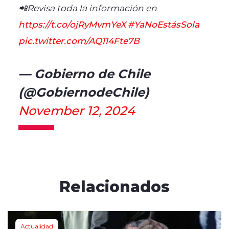
📲Revisa toda la información en
https://t.co/ojRyMvmYeX
#YaNoEstásSola
pic.twitter.com/AQ114Fte7B
— Gobierno de Chile
(@GobiernodeChile)
November 12, 2024
Relacionados
Actualidad