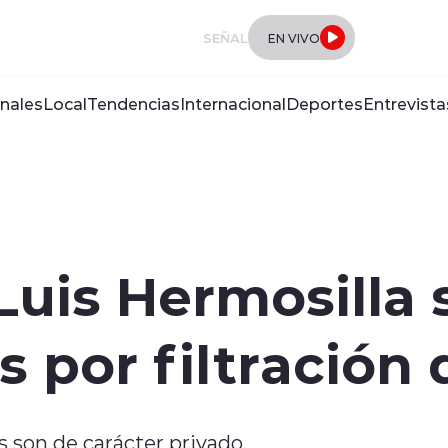
SEÑAL
EN VIVO
nales
Local
Tendencias
Internacional
Deportes
Entrevista
Luis Hermosilla 
s por filtración
 son de carácter privado.