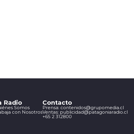
a Radio
Contacto
iénes Somos
Prensa: contenidos@grupomedia.cl
abaja con Nosotros
Ventas: publicidad@patagoniaradio.cl
+65 2 312800