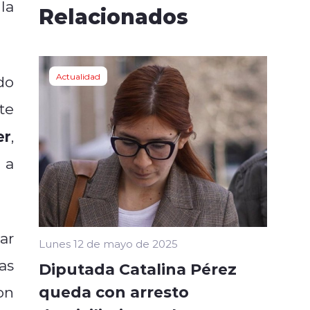
la
Relacionados
Actualidad
do
te
er
,
 a
ar
Lunes 12 de mayo de 2025
as
Diputada Catalina Pérez
queda con arresto
on