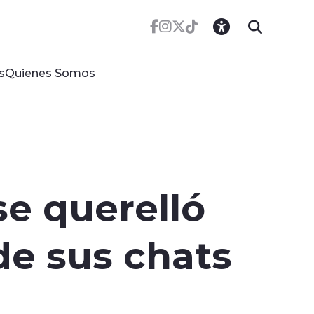
s
Quienes Somos
se querelló
 de sus chats