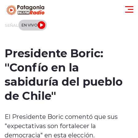
Click acá para ir directamente al contenido
SEÑAL
EN VIVO
Actualidad
Presidente Boric:
Regionales
"Confío en la
Local
sabiduría del pueblo
Tendencias
de Chile"
Internacional
El Presidente Boric comentó que sus
Deportes
"expectativas son fortalecer la
Entrevistas
democracia" en esta elección.