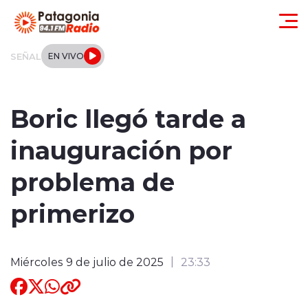
Click acá para ir directamente al contenido
SEÑAL
EN VIVO
Actualidad
Boric llegó tarde a
Regionales
inauguración por
Local
problema de
Tendencias
primerizo
Internacional
Miércoles 9 de julio de 2025
23:33
Deportes
Entrevistas