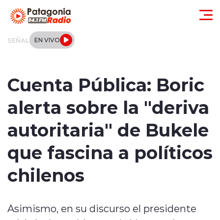
Click acá para ir directamente al contenido
SEÑAL
EN VIVO
Actualidad
Cuenta Pública: Boric
Regionales
alerta sobre la "deriva
Local
autoritaria" de Bukele
Tendencias
que fascina a políticos
Internacional
chilenos
Deportes
Asimismo, en su discurso el presidente
Entrevistas