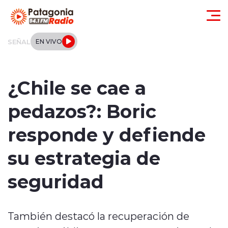
Click acá para ir directamente al contenido
SEÑAL
EN VIVO
Actualidad
¿Chile se cae a
Regionales
pedazos?: Boric
Local
responde y defiende
Tendencias
su estrategia de
Internacional
seguridad
Deportes
También destacó la recuperación de
Entrevistas