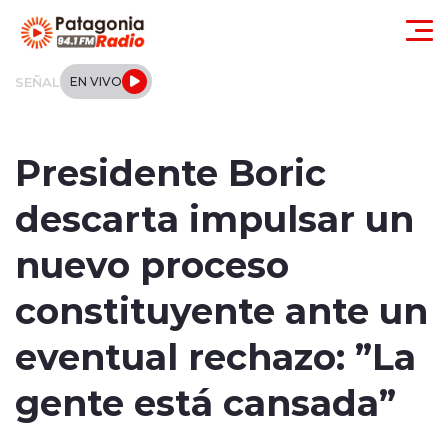
Click acá para ir directamente al contenido
SEÑAL
EN VIVO
Actualidad
Presidente Boric
Regionales
descarta impulsar un
Local
nuevo proceso
Tendencias
constituyente ante un
Internacional
eventual rechazo: ”La
Deportes
gente está cansada”
Entrevistas