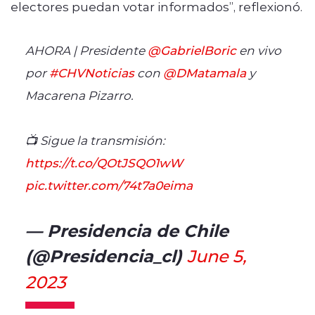
electores puedan votar informados”, reflexionó.
AHORA | Presidente
@GabrielBoric
en vivo
por
#CHVNoticias
con
@DMatamala
y
Macarena Pizarro.
📺 Sigue la transmisión:
https://t.co/QOtJSQO1wW
pic.twitter.com/74t7a0eima
— Presidencia de Chile
(@Presidencia_cl)
June 5,
2023