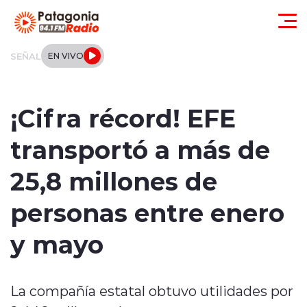
Click acá para ir directamente al contenido
SEÑAL
EN VIVO
Actualidad
¡Cifra récord! EFE
Regionales
transportó a más de
Local
25,8 millones de
Tendencias
personas entre enero
Internacional
y mayo
Deportes
La compañía estatal obtuvo utilidades por
Entrevistas