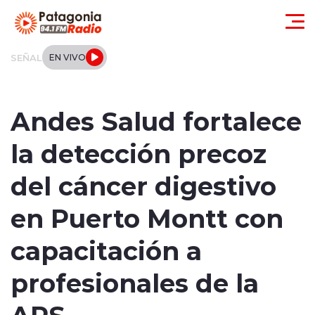
Click acá para ir directamente al contenido
SEÑAL
EN VIVO
Actualidad
Andes Salud fortalece
Regionales
la detección precoz
Local
del cáncer digestivo
Tendencias
en Puerto Montt con
Internacional
capacitación a
Deportes
profesionales de la
APS
Entrevistas