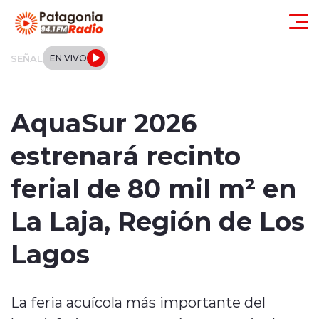
Click acá para ir directamente al contenido
SEÑAL
EN VIVO
Actualidad
AquaSur 2026
Regionales
estrenará recinto
Local
ferial de 80 mil m² en
Tendencias
La Laja, Región de Los
Internacional
Lagos
Deportes
La feria acuícola más importante del
Entrevistas