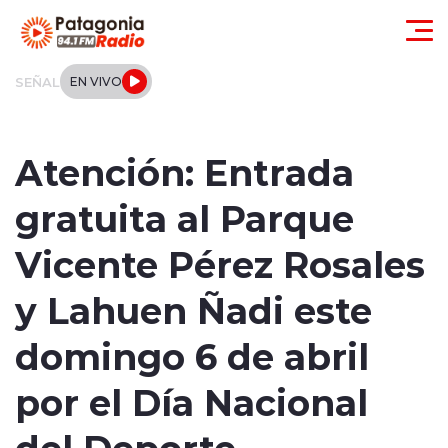
Click acá para ir directamente al contenido
SEÑAL
EN VIVO
Actualidad
Atención: Entrada
Regionales
gratuita al Parque
Local
Vicente Pérez Rosales
Tendencias
y Lahuen Ñadi este
Internacional
domingo 6 de abril
Deportes
por el Día Nacional
del Deporte
Entrevistas