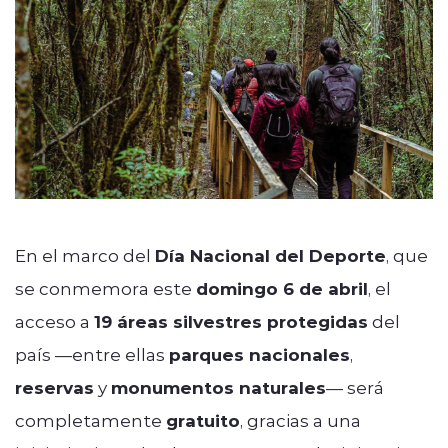
En el marco del
Día Nacional del Deporte
, que
se conmemora este
domingo 6 de abril
, el
acceso a
19 áreas silvestres protegidas
del
país —entre ellas
parques nacionales
,
reservas
y
monumentos naturales
— será
completamente
gratuito
, gracias a una