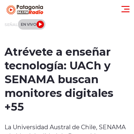
Click acá para ir directamente al contenido
SEÑAL
EN VIVO
Actualidad
Atrévete a enseñar
Regionales
tecnología: UACh y
Local
SENAMA buscan
Tendencias
monitores digitales
Internacional
+55
Deportes
La Universidad Austral de Chile, SENAMA
Entrevistas